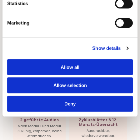
Statistics
Plus: Diese Materialien bekommst du
Marketing
dazu
Show details
30-Seiten Workbook
67-Seiten
Allow all
Kurszusammenfassung
Standortbestimmung,
Alle Inhalte kompakt zum
Reflexionsfragen,
Nachschlagen.
Tracking-Vorlagen.
Allow selection
Deny
2 geführte Audios
Zyklusblätter & 12-
Monats-Übersicht
Nach Modul 1 und Modul
Ausdruckbar,
8. Ruhig, körpernah, keine
wiederverwendbar.
Affirmationen.