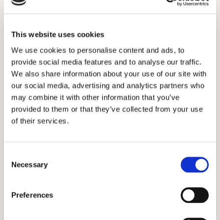
This website uses cookies
We use cookies to personalise content and ads, to
MODUL 05
MODUL 06
provide social media features and to analyse our traffic.
Zyklustracking richtig
Zyklus und Alltag
We also share information about your use of our site with
anwenden
Wie du dein Wissen
our social media, advertising and analytics partners who
Welche Methoden gibt es
integrierst. Ohne Druck,
und wie du anfangst.
ohne alles umkrempeln zu
may combine it with other information that you’ve
müssen.
provided to them or that they’ve collected from your use
of their services.
Consent
Necessary
Selection
MODUL 07
MODUL 08
Beckenboden,
Dein persönlicher
Hormone und ihr
Zyklus-Fahrplan
Zusammenspiel
Preferences
Du fährst alles zusammen
Warum Beckenboden und
und verstehst deinen ganz
Zyklus zusammenhängen.
persönlichen Rhythmus.